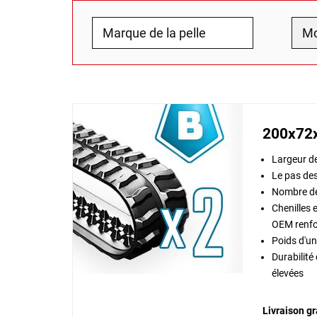
200x72
Largeur de 
Le pas des
Nombre de
Chenilles 
OEM renfo
Poids d'un
Durabilité 
élevées
Livraison gr