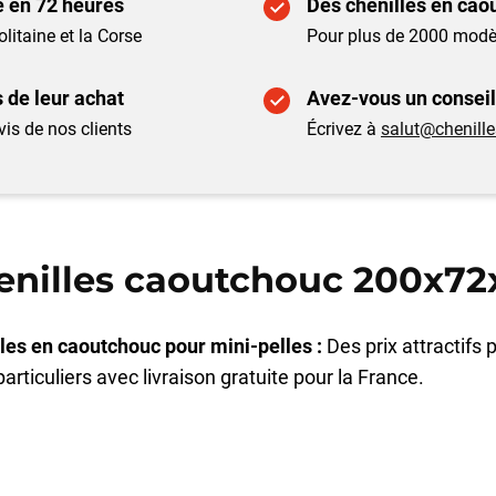
te en 72 heures
Des chenilles en ca
litaine et la Corse
Pour plus de 2000 modèl
s de leur achat
Avez-vous un consei
is de nos clients
Écrivez à
salut@chenill
enilles caoutchouc 200x72
les en caoutchouc pour mini-pelles :
Des prix attractifs 
particuliers avec livraison gratuite pour la France.