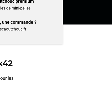
outchouc premium
es de mini-pelles
l, une commande ?
escaoutchouc.fr
x42
pour les