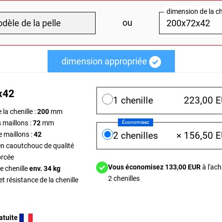
dimension de la ch
ou
dimension appropriée
x42
1 chenille
223,00 
la chenille :
200
mm
 maillons :
72
mm
Économisez
2 chenilles
×
156,50 
 maillons :
42
en caoutchouc de qualité
rcée
Vous économisez 133,00 EUR
à l'ach
e chenille
env. 34 kg
2 chenilles
et résistance de la chenille
atuite